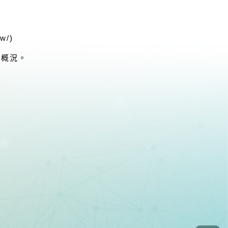
tw/
)
運概況。