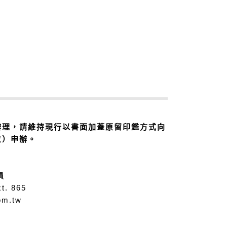
辦理，請維持現行以書面加蓋原留印鑑方式向
位）申辦。
員
t. 865
om.tw