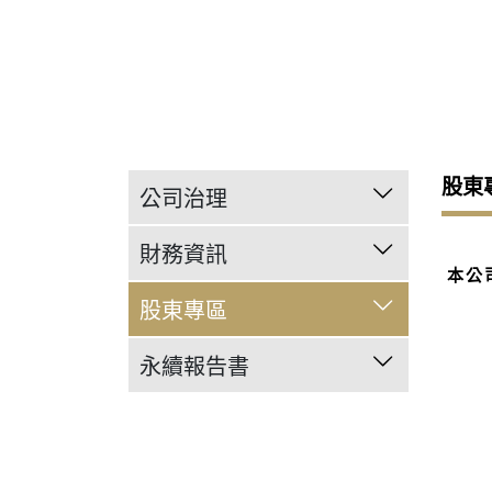
股東
公司治理
董事會
財務資訊
本公
董事會重要決議
月營收
股東專區
重要內部規範
每季合併財務報告
股東會議事錄
永續報告書
年度合併財務報告
股東會年報
永續報告書
重大訊息